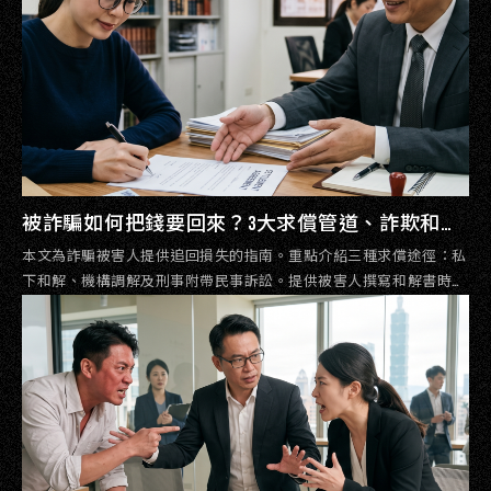
被詐騙如何把錢要回來？3大求償管道、詐欺和解
金談判與和解書自保指南
本文為詐騙被害人提供追回損失的指南。重點介紹三種求償途徑：私
下和解、機構調解及刑事附帶民事訴訟。提供被害人撰寫和解書時必
須加入的「緩刑附帶條件」、「強制到期」與「保留對其他共犯追償
權」等關鍵條款，確保賠償金安全到手。