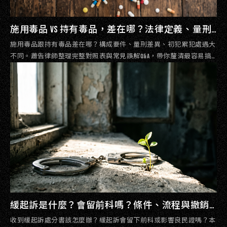
施用毒品 vs 持有毒品，差在哪？法律定義、量刑
對照與常見誤解一次搞懂｜蕭告律師
施用毒品跟持有毒品差在哪？構成要件、量刑差異、初犯累犯處遇大
不同。蕭告律師整理完整對照表與常見誤解Q&A，帶你釐清最容易搞
混的毒品罪名界線。
緩起訴是什麼？會留前科嗎？條件、流程與撤銷
救濟全攻略｜蕭告律師事務所
收到緩起訴處分書該怎麼辦？緩起訴會留下前科或影響良民證嗎？本