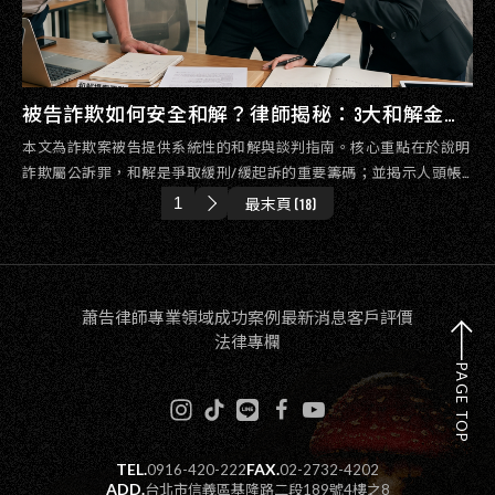
被告詐欺如何安全和解？律師揭秘：3大和解金行
情、談判防身條款
本文為詐欺案被告提供系統性的和解與談判指南。核心重點在於說明
詐欺屬公訴罪，和解是爭取緩刑/緩起訴的重要籌碼；並揭示人頭帳
戶（約5成）、車手（約7成）的實務和解金行情，以及簽署和解書時
最末頁 (18)
防範「背全鍋」的關鍵自保條款。
蕭告律師
專業領域
成功案例
最新消息
客戶評價
法律專欄
PAGE TOP
TEL.
FAX.
0916-420-222
02-2732-4202
ADD.
台北市信義區基隆路二段189號4樓之8