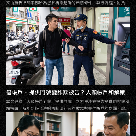
文由蕭告律師事務所為您解析緩起訴的申請條件、執行流程、附負擔
罰金繳納，以及萬一遭撤銷時該如何在時間內提出救濟聲請再議，助
您爭取最佳權益！
借帳戶、提供門號變詐欺被告？人頭帳戶和解策
略：3大脫身關鍵指南
本文專為「人頭帳戶」與「提供門號」之無辜涉案被告提供防禦與和
解指南。解析新版《洗錢防制法》及詐欺罪對交付帳戶的處罰。說明
在實務上，人頭帳戶透過支付約被害人損失 5 成的和解金，是極為有
效的減刑與爭取緩起訴（免前科）策略，並強調委任專業律師談判的
重要性。