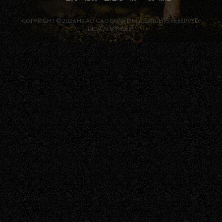
COPYRIGHT ©
2026
HSIAO GAO LAW FIRM
ALL RIGHTS RESERVED.
BY
DESIGN
IBEST