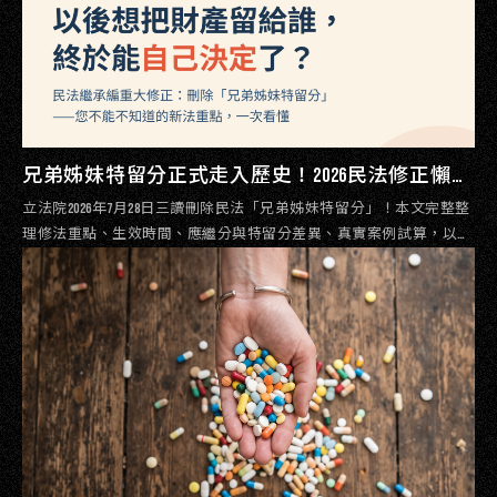
兄弟姊妹特留分正式走入歷史！2026民法修正懶人
包：生效日、影響、案例一次看懂
立法院2026年7月28日三讀刪除民法「兄弟姊妹特留分」！本文完整整
理修法重點、生效時間、應繼分與特留分差異、真實案例試算，以及
沒有遺囑時繼承人如何分配遺產，蕭告律師事務所帶你一次搞懂。