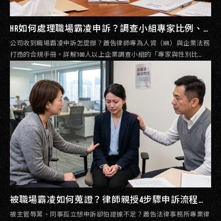
HR如何處理職場霸凌申訴？調查小組專家比例、
協調機制與合規程序全指南｜蕭告律師事務所
公司收到職場霸凌申訴怎麼辦？蕭告律師專為人資（HR）與企業法務
打造的合規手冊。詳解100人以上企業調查小組的「專家與性別比
例」、禁止對質原則、以及如何巧妙運用最新「協調機制」降低企業
行政成本與法律風險。
被職場霸凌如何蒐證？律師親授4步驟申訴流程與
身心科就醫自保指南｜蕭告法律事務所
被主管辱罵、同事孤立想申訴卻怕證據不足？蕭告法律事務所專業律