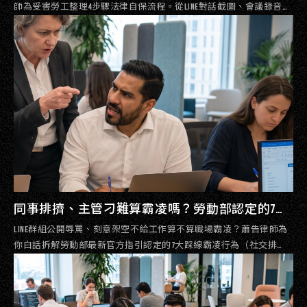
師為受害勞工整理4步驟法律自保流程。從LINE對話截圖、會議錄音、
到精神科身心證明如何開立，並解析離職後1年內的法律申訴時效。
同事排擠、主管刁難算霸凌嗎？勞動部認定的7大
職場霸凌觸法樣態與自保指南｜蕭告律師事務所
LINE群組公開辱罵、刻意架空不給工作算不算職場霸凌？蕭告律師為
你白話拆解勞動部最新官方指引認定的7大踩線霸凌行為（社交排
斥、權力濫用、大材小用），教HR與勞工如何精準判斷合法管理與非
法霸凌的法律界線。