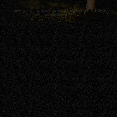
COPYRIGHT ©
2026
HSIAO GAO LAW FIRM
ALL RIGHTS RESERVED.
BY
DESIGN
IBEST