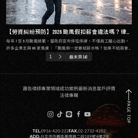
【勞資糾紛預防】2026 颱風假扣薪會違法嗎？律
師揭密：居家辦公、計程車通勤補助與特休折抵
每年 7 至 9 月颱風頻繁，當政府宣布停班停課，不僅員工關心出勤，
的四大勞檢地雷
許多企業主與 HR 更焦慮：「颱風假一定要給薪水嗎？如果不給薪會
不會違法受罰？」本篇文章由蕭告律師事務所勞資律師團隊親自指
最末頁 (4)
導，針對 2026 年最新法規與勞動部最新修正案，為各位老闆解析居家
辦公、特休折抵與最新計程車補助等實務地雷，帶您在風雨中穩健佈
局合規的勞資關係！
蕭告律師
專業領域
成功案例
最新消息
客戶評價
法律專欄
PAGE TOP
TEL.
FAX.
0916-420-222
02-2732-4202
ADD.
台北市信義區基隆路二段189號4樓之8