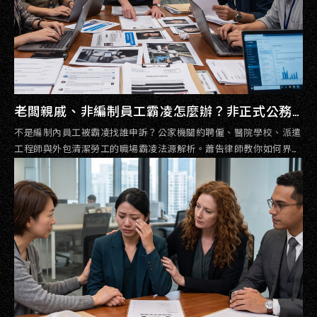
老闆親戚、非編制員工霸凌怎麼辦？非正式公務
員、派遣承攬與控制性股東的職場不法侵害自保
不是編制內員工被霸凌找誰申訴？公家機關約聘僱、醫院學校、派遣
方案｜蕭告律師事務所
工程師與外包清潔勞工的職場霸凌法源解析。蕭告律師教你如何界定
「實質控制負責人」，並剖析救濟分流與共同調查機制，保障非典型
工作者的心理安全。