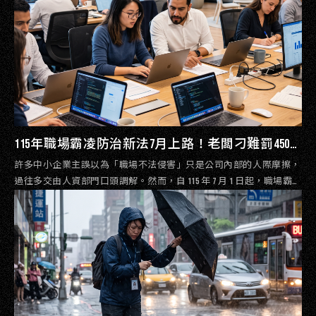
115年職場霸凌防治新法7月上路！老闆刁難罰450
萬？最高負責人申訴與罰則懶人包｜蕭告律師事
許多中小企業主誤以為「職場不法侵害」只是公司內部的人際摩擦，
務所
過往多交由人資部門口頭調解。然而，自 115 年 7 月 1 日起，職場霸凌
已正式成為《職業安全衛生法》中的雇主「法定義務」。新制不僅將
處罰對象擴大到雇主怠慢、吃案的行政責任，更破天荒針對「大老闆
自己就是霸凌者」的痛點引入外部公權力。本篇文章由蕭告律師團隊
帶您快速掌握企業主的合規底線。