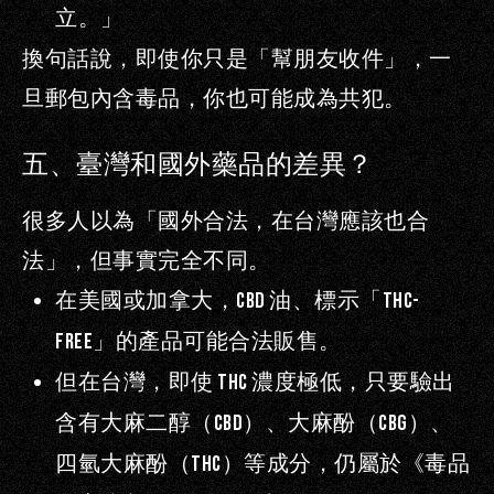
立
。」
換句話說，即使你只是「幫朋友收件」，一
旦郵包內含毒品，你也可能成為共犯。
五、
臺灣和國外藥品的差異？
很多人以為「國外合法，在台灣應該也合
法」，但事實完全不同。
在美國或加拿大，
CBD
油、標示「
THC-
FREE
」的產品可能合法販售。
但在台灣，即使
THC
濃度極低，只要驗出
含有大麻二醇（
CBD
）、大麻酚（
CBG
）、
四氫大麻酚（
THC
）等成分，仍屬於《毒品