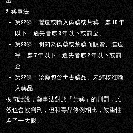
出。
2.
藥事法
第
82
條
：製造或輸入偽藥或禁藥，處
10
年
以下；過失者處
3
年以下或罰金。
第
83
條
：明知為偽藥或禁藥而販賣、運送
等，處
7
年以下；過失者處
2
年以下或罰
金。
第
22
條
：禁藥包含毒害藥品、未經核准輸
入藥品。
換句話說，藥事法對於「禁藥」的刑罰，雖
然也會被判刑，但和毒品條例相比，嚴重性
差了一大截。