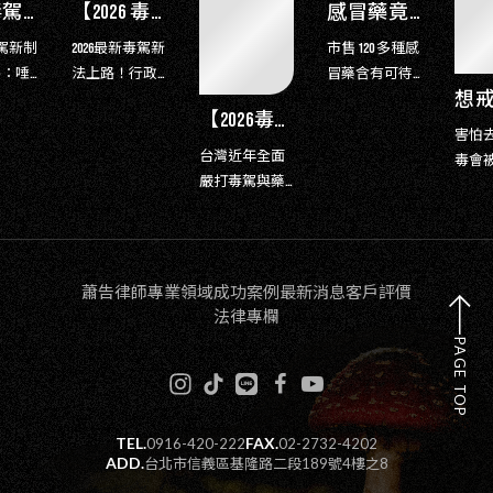
【2026 毒駕新法全攻略】吸毒開車罰什麼？喪屍煙彈超標標準、沒入車輛與緩起訴爭取要點
感冒藥竟驗出嗎啡陽性？120種藥物含可待因，小心撤銷緩起訴！蕭告律師親授自救指南
新毒駕新
市售 120 多種感
！行政
冒藥含有可待
想戒毒又怕被抓？蕭告律師親自拆解《毒品危害防制條例》第21條：醫院戒毒真的安全嗎？
毒駕
因
【2026毒駕藥駕全攻略】初犯累犯刑責、最新濃度標準、拒測後果與緩起訴爭取策略 | 蕭告律師事務所
車主是
（Codeine），
害怕去醫院戒
警察
沒入車
可能導致尿檢
台灣近年全面
毒會被警察抓
裡被
同車乘
出現嗎啡陽性
嚴打毒駕與藥
嗎？律師深入
到傳票
開罰。
反應。特別是
駕。新法改採
解析《毒品危
該怎
法改為
正在戒癮治療
「科學數據優
害防制條例》
險犯，
或緩起訴期
先」的抽象危
第21條：主動
如果
屍煙彈
間，若因感冒
險犯模式，只
求醫者享有
這個
蕭告律師
專業領域
成功案例
最新消息
客戶評價
咪酯）
藥被誤判該怎
要尿液檢驗超
「醫療優先」
務必
法律專欄
ng/mL
麼辦？本文揭
標（如喪屍煙
權利，醫院依
PAGE TOP
犯罪，
露真實法律案
彈依托咪酯）
法免通報檢
在台
全面實
例，並提供法
即推定犯罪。
警，且治療期
案件
性羈
律自救 SOP，保
本文結合最新
間若被查獲，
定非
駕初犯
護您的清白
最高行政法院
更享有一次不
但法
TEL.
FAX.
0916-420-222
02-2732-4202
辦？律
判決趨勢、再
ADD.
台北市信義區基隆路二段189號4樓之8
起訴處分機
全沒
如何爭
犯預防策略與
會。本文為您
餘地