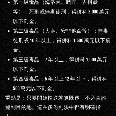
第一級毒品（海洛因、嗎啡、古柯鹼
等）
：死刑或無期徒刑，得併科
3,000
萬元
以下罰金。
第二級毒品（大麻、安非他命等）
：無期
徒刑或
10
年以上，得併科
1,500
萬元以下罰
金。
第三級毒品
：
7
年以上，得併科
1,000
萬元
以下罰金。
第四級毒品
：
5
年以上
12
年以下，得併科
500
萬元以下罰金。
重點是：
只要開始輸送就算既遂，不必真的
運到目的地
。這在多份判決中都有明確指