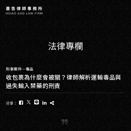
法律專欄
刑事案件─毒品
收包裹為什麼會被關？律師解析運輸毒品與
過失輸入禁藥的刑責
分享：
COPYRIGHT ©
2026
HSIAO G