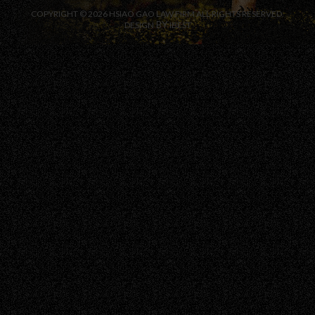
治療緩
四大常見迷思
COPYRIGHT ©
2026
HSIAO GAO LAW FIRM
ALL RIGHTS RESERVED.
破解警察在醫
BY
DESIGN
IBEST
破解，由蕭告
院守株待兔的
許多
律師事務所為
傳聞，保障您
時恐
您詳解如何拿
的醫療隱私與
訊時
回訴訟主導
法律權益。若
己不
權。
有毒品法律問
詞，
題，歡迎預約
有機
律師諮詢。
「緩
「減
件，
重刑