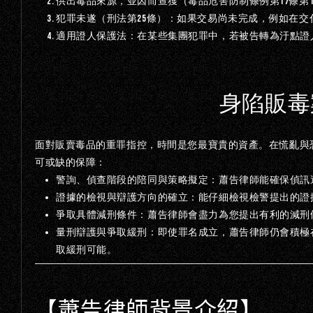
17
供出毒品來源，並因而查獲（毒品危害防制條例第
條第
25
犯罪未遂（刑法第
條）：
如果交易尚未完成，例如在交
適用證人保護法：
在某些集團犯罪中，若被告轉為汙點證
身陷販毒
面對販賣毒品的重罪指控，時間是您最寶貴的資產。在慌亂與
可或缺的保障：
警詢、偵查階段的陪同與策略擬定：
蕭告律師能確保偵訊
證據的檢視與辯護方向的確立：
能仔細檢視檢警提出的證
爭取具體減刑條件：
蕭告律師會盡力為您提出有利的減刑
量刑辯護與爭取緩刑：即使罪名成立，蕭告律師仍會積極
取緩刑可能。
【蕭告律師背景介紹】