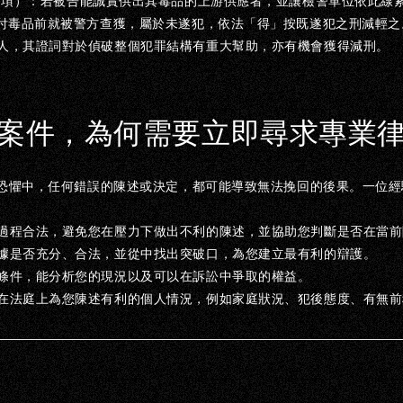
1
項）：
若被告能誠實供出其毒品的上游供應者，並讓檢警單位依此線
付毒品前就被警方查獲，屬於未遂犯，依法「得」按既遂犯之刑減輕之
人，其證詞對於偵破整個犯罪結構有重大幫助，亦有機會獲得減刑。
案件，為何需要立即尋求專業
恐懼中，任何錯誤的陳述或決定，都可能導致無法挽回的後果。一位經
過程合法，避免您在壓力下做出不利的陳述，並協助您判斷是否在當前
據是否充分、合法，並從中找出突破口，為您建立最有利的辯護。
條件，能分析您的現況以及可以在訴訟中爭取的權益。
在法庭上為您陳述有利的個人情況，例如家庭狀況、犯後態度、有無前