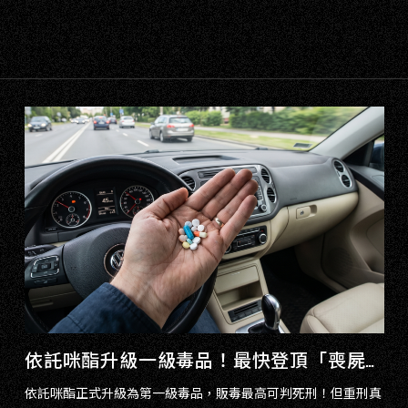
依託咪酯升級一級毒品！最快登頂「喪屍菸彈」能靠重刑杜絕？律師揭露兩大治本關鍵
依託咪酯正式升級為第一級毒品，販毒最高可判死刑！但重刑真