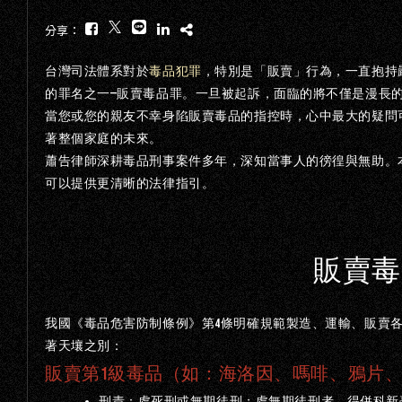
COPYRI
分享：
台灣司法體系對於
毒品犯罪
，特別是「販賣」行為，一直抱持
—
的罪名之一
販賣毒品罪。一旦被起訴，面臨的將不僅是漫長
當您或您的親友不幸身陷販賣毒品的指控時，心中最大的疑問
著整個家庭的未來。
蕭告律師深耕毒品刑事案件多年，深知當事人的徬徨與無助。
可以提供更清晰的法律指引。
販賣毒
4
我國《毒品危害防制條例》第
條明確規範製造、運輸、販賣
著天壤之別：
販賣第
1
級毒品（如：海洛因、嗎啡、鴉片
刑責：處死刑或無期徒刑；處無期徒刑者，得併科新