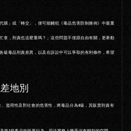
BY
IBEST
代購」或「轉交」，便可能觸犯《毒品危害防制條例》中最重
忙拿，刑責也這麼重嗎？」這些問題不僅跟自由有關，更牽動
各級毒品刑責差異，以及在訴訟中可以爭取的有利條件，希望
天差地別
4
性、濫用性及對社會的危害性，將毒品分為
級，其販賣刑責有
1
及第
級毒品的販賣行為，司法實務上幾乎沒有輕判的空間。