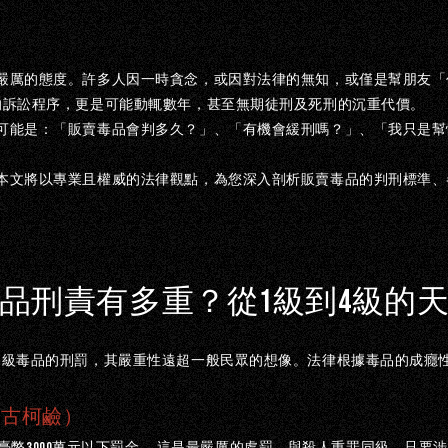
GHT ©
2026
HSIAO GAO LAW FIRM
ALL RIGHTS RESERVED.
DESIGN
嚴厲的態度。許多人因一時貪念，或因對法律的無知，或僅是幫朋友「
的訴訟程序，更是可能動輒數年，甚至無期徒刑及死刑的沉重代價。
可能是：「販賣毒品會判多久？」、「有機會緩刑嗎？」、「我只是幫
本文將以專業且權威的法律觀點，為您深入剖析販賣毒品的判刑標準、
品刑責有多重？從
1
級到
4
級的
各級毒品的刑罰，其嚴重性遠超一般民眾的想像。法律根據毒品的成癮
、古柯鹼）
3000
臺幣
萬元以下罰金。
這是最嚴厲的處罰，與殺人重罪同級。只要涉