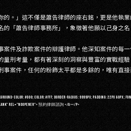
你的。」這不僅是蕭告律師的座右銘，更是他執業
名的「蕭告律師事務所」，象徵著他願以己身之名
事案件及詐欺案件的辯護律師。他深知案件的每一
的量刑考量，都有著深刻的洞察與豐富的實戰經驗
刑事案件，任何的粉飾太平都是多餘的，唯有直接
round-color: #000; color: #fff; border-radius: 9999px; padding: 22px 60px; fo
blank" rel="noopener">
</a></p>
預約律師諮詢