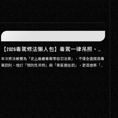
【2026毒駕修法懶人包】毒駕一律吊照、沒入車輛！新興毒品「依托咪酯」改列一級最高判死刑
本次修法被譽為「史上最嚴毒駕零容忍法案」，不僅全面提高毒
2
駕罰則、增訂「預防性吊照」與「乘客連坐罰」，更首度將「唾
押
液快篩」法制化。究竟這次毒駕修法有哪些重點？車子不是自己
濃
的會被沒收嗎？新興毒品依托咪酯（喪屍煙彈）罰則又是什麼？
本文為您一次整理。