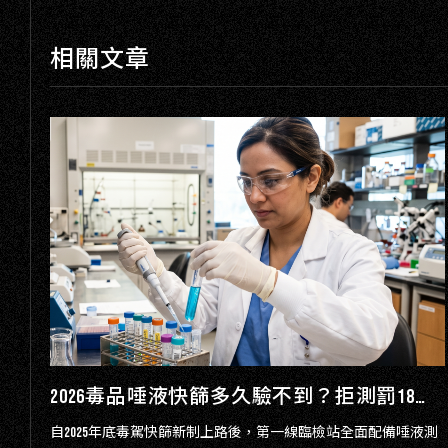
相關文章
施用毒品 vs 持有毒品，差在哪？法律定義、量刑對照與常見誤解一次搞懂｜蕭告律師
2026毒品唾液快篩多久驗不到？拒測罰18萬起？最新強制驗尿規定與自救攻略 - 蕭告律師事務所
犯處
自2025年底毒駕快篩新制上路後，第一線臨檢站全面配備唾液測