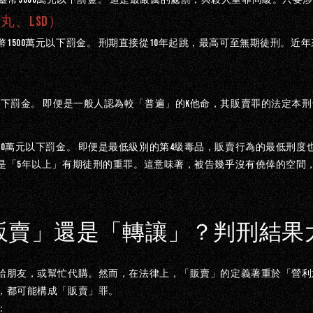
頭丸、
LSD
）
1500
10
幣
萬元以下罰金。
刑期直接從
年起跳，最高可至無期徒刑。近年
K
以下罰金。
即便是一般人認為較「普遍」的
他命，其販賣罪的法定本刑
）
00
4
萬元以下罰金。
即便是最低級別的第
級毒品，販賣行為的最低刑度
5
是「
年以上」有期徒刑的重罪。這意味著，被告幾乎沒有僥倖的空間
販賣」還是「轉讓」？判刑結果
給朋友，或幫忙代購。然而，在法律上，「販賣」的定義著重於「營利
，都可能構成「販賣」罪。
：