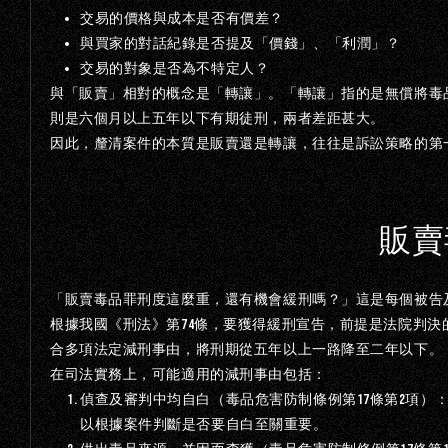
交易的價格與成本是否有價差？
與買家的對話紀錄是否提及「價錢」、「利潤」？
交易的對象是否為不特定人？
與「販賣」相對的概念是「轉讓」。「轉讓」指的是無償將毒
則是六個月以上五年以下有期徒刑，兩者差距甚大。
因此，釐清案件的本質是販賣還是轉讓，往往是訴訟策略的第
販賣
「販賣毒品罪刑度這麼重，還有機會緩刑嗎？」這是每個被告
74
根據我國《刑法》第
條，要獲得緩刑宣告，前提是法院判決
合
多項法定減刑事由，將刑期從五年以上一路降至二年以下。
在司法實務上，可能適用的減刑事由包括：
17
2
偵查及審判中均自白（毒品危害防制條例第
條第
項）
以根據案件判斷是否要自白至關重要。