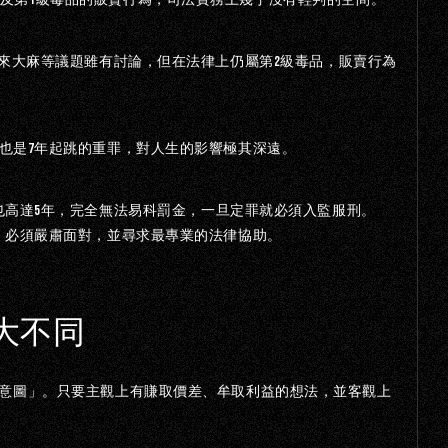
2
來大麻等議題雖有討論，但在法律上仍屬第
級毒品，販賣行為
7
也是
年起跳的重罪，對人生的影響極其深遠。
5
也高達
年，完全無法易科罰金，一旦定罪就必須入監服刑。
，必須嚴肅面對，並尋求最專業的法律協助。
大不同
意圖」。只要主觀上有賺取價差、牟取利益的想法，並客觀上