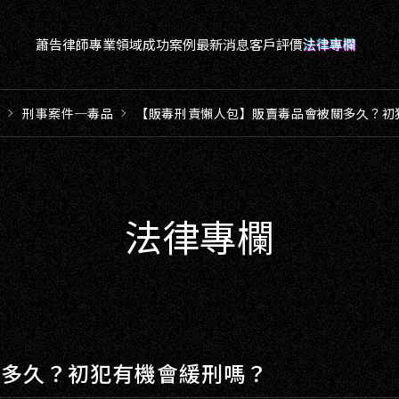
蕭告律師
專業領域
成功案例
最新消息
客戶評價
法律專欄
蕭告律師
欄
刑事案件─毒品
【販毒刑責懶人包】販賣毒品會被關多久？初
專業領域
成功案例
最新消息
法律專欄
客戶評價
法律專欄
關多久？初犯有機會緩刑嗎？