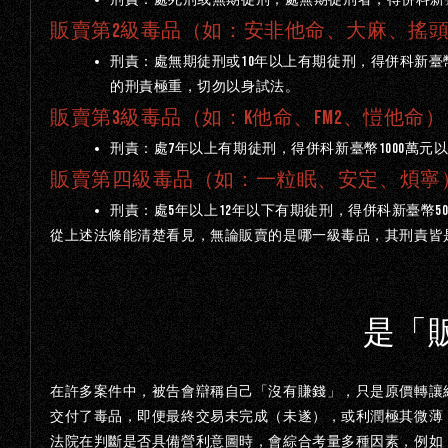
販賣第
2
級毒品（如：安非他命、大麻、搖
10
刑責：處無期徒刑或
年以上有期徒刑，得併科新臺
的刑責極重，切勿以身試法。
販賣第
3
級毒品（如：
K
他命、
FM2
、愷他命）
7
1000
刑責：處
年以上有期徒刑，得併科新臺幣
萬元
販賣第四級毒品（如：一粒眠、安定、煩寧
5
12
5
刑責：處
年以上
年以下有期徒刑，得併科新臺幣
從上述法條能清楚看見，無論販賣的是哪一級毒品，其刑責皆
是「
在許多案件中，被告會辯稱自己「沒有賺錢」，只是原價轉讓
交付了毒品，即便最終交易未完成（未遂），或利潤極其微薄
法院在判斷是否具備營利意圖時，會綜合考量多種因素，例如