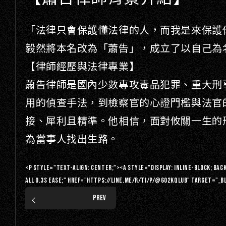
「法律只會保護懂法律的人，而我是來保護
毅然將本名改為「蕭告」，成立了以自己為
【律師經歷與法律專業】
蕭告律師是國內少數專攻毒品犯罪、重大刑
用的偵查手法，到檢察官的心證門檻與法官
接、犀利且精準。他相信，面對攸關一生的
為當事人找出生路。
<p style="text-align: center;"><a style="display: inline-block; backg
all 0.3s ease;" href="https://line.me/R/ti/p/@602kqlub" target="_
PREV