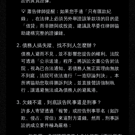
訟的實質證據。
💡 蕭告
律師提醒：
如果您手邊「只有匯款紀
錄」，在法律上必須另外舉證該筆款項的目的是
「借貸」而非贈與或投資。建議及早委任律師協
助建構完整的證據鏈。
2. 債務人搞失蹤、找不到人怎麼辦？
債務人避而不見，並不影響您提告的權利。法院
可透過「公示送達」程序，將訴訟文書公告於法
院，視為已合法通知。若債務人無正當理由無故
不到庭，法院可依法進行「一造辯論判決」。本
所將協助您取得勝訴判決，並直接聲請強制執
行，讓逃避無法成為債務人的避風港。
3. 欠錢不還，到底該告民事還是刑事？
許多人寄望透過「報警」或控告刑事罪名（如詐
欺、侵占、背信）來逼對方還錢。然而，刑事訴
訟的成立要件極為嚴格：