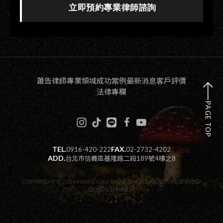
立即預約專業律師諮詢
蕭告律師
專業領域
成功案例
最新消息
客戶評價
法律專欄
PAGE TOP
TEL.
FAX.
0916-420-222
02-2732-4202
ADD.
台北市信義區基隆路二段189號4樓之8
COPYRIGHT ©
2026
HSIAO GAO LAW FIRM
ALL RIGHTS RESERVED.
BY
DESIGN
IBEST