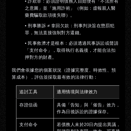
•
詐欺罪：
必須證明債務人自始便有「不法所有
之意圖」並「施用詐術」（例如：虛報親人醫
藥費騙取款項後失聯）。
•
刑事勝訴 ≠ 拿回欠款：
刑事判決旨在懲罰犯
罪，無法直接強制對方還錢。
•
民事救濟才是根本：
必須透過民事訴訟或聲請
「支付命令」，取得執行名義後，才能合法扣
押對方的財產。
我們會依據您的個案狀況（證據完整度、時效性、預
算成本），評估並採取最有效的法律行動：
追討工具
適用情境與法律效力
存證信函
具備「告知」與「催告」效力，可
作為日後訴訟的證據保存。
支付命令
若債務人未於20日內提出異議，即