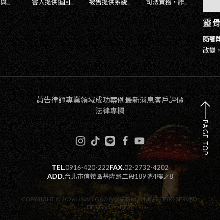
供追回
被告提供系統
司法實務，詐
本篇
指南。
性的和解與談
騙集團的手法
靈骨塔詐騙與生基位話術拆解：如何避免加重詐欺判刑？刑事律師自救全攻略｜蕭告律師事務所
202
紹三種
判指南。核心
已經從過去單
車手
徑：私
重點在於說明
純的話術欺
隨著葬儀習俗
說明
、機構
詐欺屬公訴
騙，演變成結
改變，靈骨
法加
刑事附
罪，和解是爭
合去中心化金
塔、生前契約
罪、
訴訟。
取緩刑/緩起訴
融（DeFi）、偽
及周邊殯葬商
法、
害人撰
的重要籌碼；
造券商 APP 以及
品因具備轉手
條例
書時必
並揭示人頭帳
精準心理學的
獲利的特性，
蕭告律師
專業領域
成功案例
最新消息
客戶評價
則（
的「緩
戶（約5成）、
「楚門世界」
常被黑幫與不
法律專欄
刑責
條
車手（約7成）
群組演戲。當
肖分子包裝成
PAGE TOP
最高處
「強制
的實務和解金
民眾發現無法
「高投報投資
期徒
與「保
行情，以及簽
出金、驚覺受
工具」。日前
詳細
他共犯
署和解書時防
騙時，最常面
台中更破獲一
知道
」等關
範「背全鍋」
臨的困境往往
起高達 3,700 萬
TEL.
FAX.
0916-420-222
02-2732-4202
騙」
，確保
的關鍵自保條
是：「報案
元的驚人騙
ADD.
台北市信義區基隆路二段189號4樓之8
年車
安全到
款。
了，然後呢？
局，犯罪集團
「出
錢要怎麼拿回
專挑因投資股
COPYRIGHT ©
2026
HSIAO GAO LAW FIRM
ALL RIGHTS RESERVED.
之共
來？」
BY
DESIGN
IBEST
票失利的股
刑事