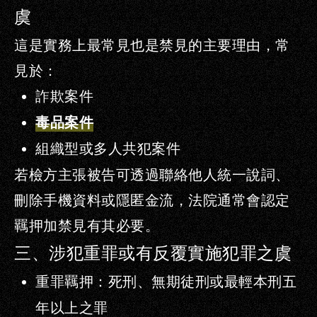
虞
這是實務上
最常見也是禁見的主要理由
，常
見於：
詐欺案件
毒品案件
組織型或多人共犯案件
若檢方主張被告可透過聯絡他人統一說詞、
刪除手機資料或隱匿金流，法院通常會認定
羈押加禁見有其必要。
三、涉犯重罪或有反覆實施犯罪之虞
重罪羈押
：死刑、無期徒刑或最輕本刑五
年以上之罪