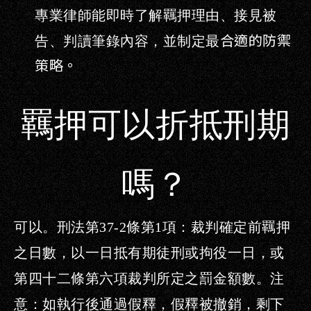
專業律師能即時了解羈押理由、接見被
告、判讀筆錄內容，並制定最
合適的防禦
策略。
羈押可以折抵刑期
嗎？
可以。
刑法第
37-2
條第
1
項：裁判確定前羈押
之日數，以一日抵有期徒刑或拘役一日，或
第四十二條第六項裁判所定之罰金額數。
注
意：如執行後通過假釋，假釋被撤銷，剩下