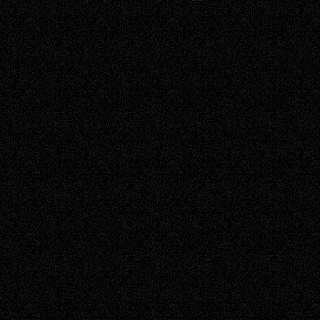
民，誆稱能
完整
「用股票換塔
求職
位憑證」幫忙
普。
解套，導致無
辜民眾落入連
環剝皮的陷
阱。本文由刑
事專業的蕭告
律師事務所為
您全面解析，
拆解最新「生
基位話術」，
並提供關鍵的
刑事訴訟自救
指南！