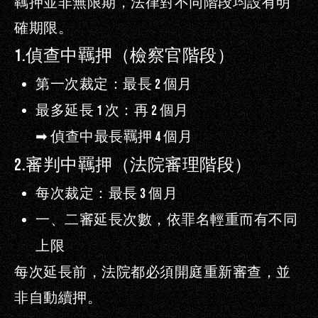
羈押並非無限期，法律對不同階段均設有明
確期限。
1.
偵查中羈押（檢察官階段）
第一次裁定：最長
2
個月
最多延長
1
次：再
2
個月
➡
偵查中最長羈押
4
個月
2.
審判中羈押（法院審理階段）
每次裁定：最長
3
個月
一、二審延長次數，依罪名輕重而有不同
上限
每次延長前，法院都必須開庭重新審查，並
非自動續押。