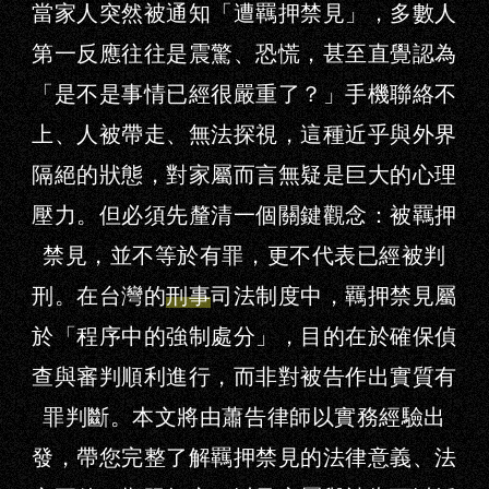
當家人突然被通知「遭羈押禁見」，多數人
第一反應往往是震驚、恐慌，甚至直覺認為
「是不是事情已經很嚴重了？」手機聯絡不
上、人被帶走、無法探視，這種近乎與外界
隔絕的狀態，對家屬而言無疑是巨大的心理
壓力。
但必須先釐清一個關鍵觀念：
被羈押
禁見，並不等於有罪，更不代表已經被判
刑。
在台灣的
刑事
司法制度中，羈押禁見屬
於「程序中的強制處分」，目的在於確保偵
查與審判順利進行，而非對被告作出實質有
罪判斷。本文將由蕭告律師以實務經驗出
發，帶您完整了解羈押禁見的法律意義、法