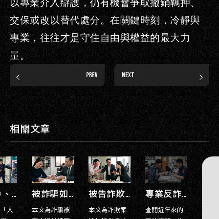
以專業介入辯護，仍有機會爭取撤銷羈押、
交保或改以替代處分。在關鍵時刻，冷靜與
專業，往往才是守住自由與權益的最大力
量。
PREV
NEXT
相關文章
被詐騙如何把錢要回來？3大求償管道、詐欺和解金談判與和解書自保指南
被告詐欺如何安全和解？律師揭秘：3大和解金行情、談判防身條款
專業反詐律師解析獨立民事訴訟追回流程
詐騙被
本文為詐欺案
查閱近年來的