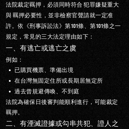
法院裁定羈押，必須同時符合
犯罪嫌疑重大
與
羈押必要性
，並非檢察官聲請就一定准
許。
依《刑事訴訟法》第
101
條、第
101
條之一
規定，常見的三大法定理由如下：
一、有逃亡或逃亡之虞
例如：
已購買機票、準備出境
在台灣無固定住所或長期居無定所
過去曾規避傳喚、不到庭
法院為確保日後審判能順利進行，可能裁定
羈押。
二、有湮滅證據或勾串共犯、證人之