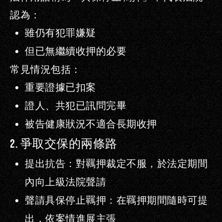
認為：
雖仍有犯罪嫌疑
但已無繼續收押的必要
常見情況包括：
重要證據已扣案
證人、共犯已訊問完畢
被告健康狀況不適合長期收押
2.
爭取交保的兩條路
提出抗告
：對羈押裁定不服，於
法定期間
內向上級法院聲請
聲請具保停止羈押
：在羈押期間隨時可提
出，依案情進展主張